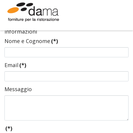
Contattaci
Compila il seguente modulo per ricevere
informazioni
Nome e Cognome
(*)
Email
(*)
Messaggio
(*)