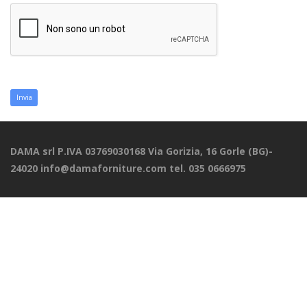
Invia
DAMA srl P.IVA 03769030168 Via Gorizia, 16 Gorle (BG)-
24020 info@damaforniture.com tel. 035 0666975